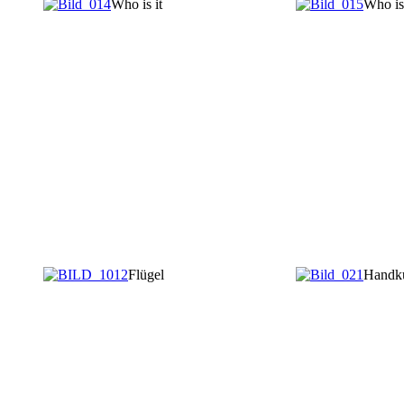
Who is it
Who is 
Flügel
Handk