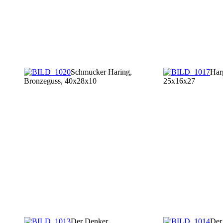
Schmucker Haring,
Har
Bronzeguss, 40x28x10
25x16x27
Der Denker
Der