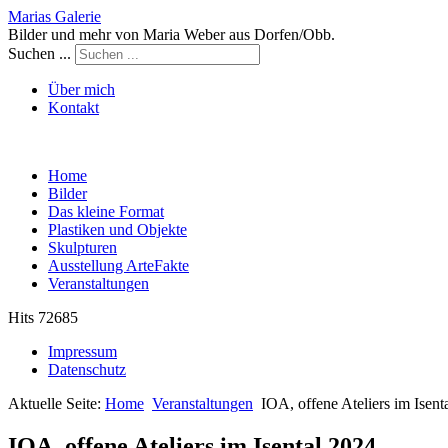
Marias Galerie
Bilder und mehr von Maria Weber aus Dorfen/Obb.
Suchen ...
Über mich
Kontakt
Home
Bilder
Das kleine Format
Plastiken und Objekte
Skulpturen
Ausstellung ArteFakte
Veranstaltungen
Hits 72685
Impressum
Datenschutz
Aktuelle Seite:
Home
Veranstaltungen
IOA, offene Ateliers im Isent
IOA, offene Ateliers im Isental 2024